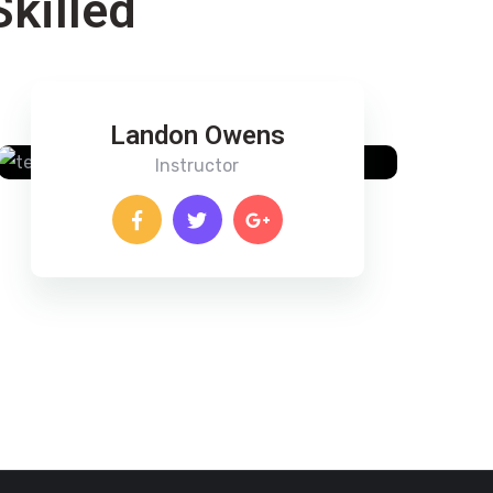
killed
Landon Owens
Instructor