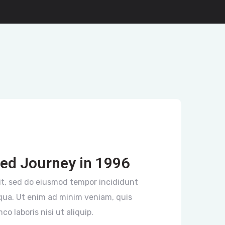
ted Journey in 1996
it, sed do eiusmod tempor incididunt
iqua. Ut enim ad minim veniam, quis
co laboris nisi ut aliquip.