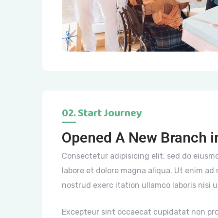
02. Start Journey
Opened A New Branch i
Consectetur adipisicing elit, sed do eius
labore et dolore magna aliqua. Ut enim ad
nostrud exerc itation ullamco laboris nisi ut
Excepteur sint occaecat cupidatat non pro