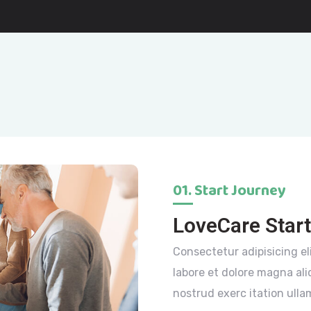
01. Start Journey
LoveCare Star
Consectetur adipisicing el
labore et dolore magna al
nostrud exerc itation ullam